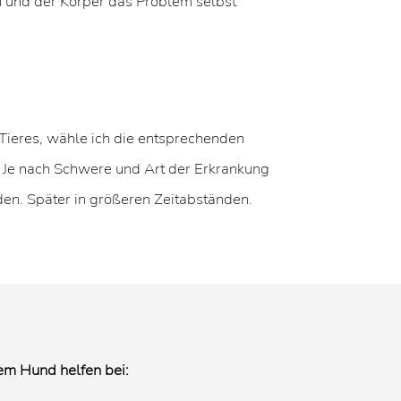
 und der Körper das Problem selbst
ieres, wähle ich die entsprechenden
 Je nach Schwere und Art der Erkrankung
en. Später in größeren Zeitabständen.
em Hund helfen bei: