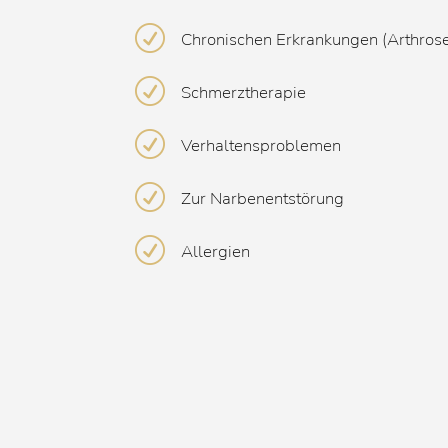
R
Chronischen Erkrankungen (Arthros
R
Schmerztherapie
R
Verhaltensproblemen
R
Zur Narbenentstörung
R
Allergien