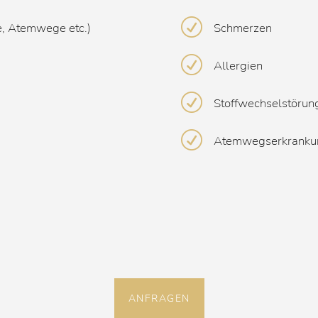
R
e, Atemwege etc.)
Schmerzen
R
Allergien
R
Stoffwechselstörun
R
Atemwegserkranku
ANFRAGEN